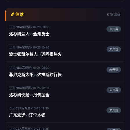
🏀 篮球
6 场比赛
🇺🇸 NBA常规赛
•
10-23 08:00
未开赛
洛杉矶湖人
金州勇士
vs
🇺🇸 NBA常规赛
•
10-23 10:30
未开赛
波士顿凯尔特人
迈阿密热火
vs
🇺🇸 NBA常规赛
•
10-24 08:30
未开赛
菲尼克斯太阳
达拉斯独行侠
vs
🇺🇸 NBA常规赛
•
10-24 10:00
未开赛
洛杉矶快船
丹佛掘金
vs
🇨🇳 CBA常规赛
•
10-25 19:35
未开赛
广东宏远
辽宁本钢
vs
🇨🇳 CBA常规赛
•
10-25 19:35