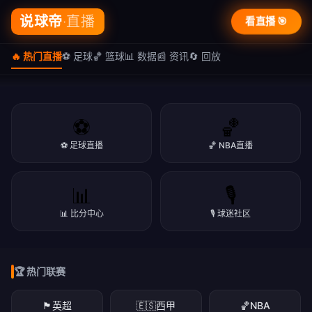
说球帝
·直播
看直播 🎯
🔥 热门直播
⚽ 足球
🏀 篮球
📊 数据
📰 资讯
🔄 回放
⚽
🏀
⚽ 足球直播
🏀 NBA直播
🏆 篮球专区
📊
🎙️
🏀 篮球盛宴 · NBA/CBA
📊 比分中心
🎙️ 球迷社区
NBA季后赛、CBA联赛，精彩赛事一网打尽
立即看直播
下载APP
🏆 热门联赛
立即看直播
下载APP
立即看直播
下载APP
🏴󠁧󠁢󠁥󠁮󠁧󠁿
英超
🇪🇸
西甲
🏀
NBA