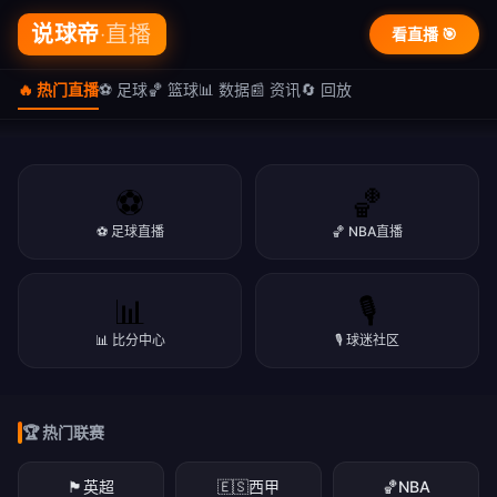
说球帝
·直播
看直播 🎯
🔥 热门直播
⚽ 足球
🏀 篮球
📊 数据
📰 资讯
🔄 回放
⚽
🏀
⚽ 足球直播
🏀 NBA直播
🏆 篮球专区
📊
🎙️
🏀 篮球盛宴 · NBA/CBA
📊 比分中心
🎙️ 球迷社区
NBA季后赛、CBA联赛，精彩赛事一网打尽
立即看直播
下载APP
🏆 热门联赛
立即看直播
下载APP
立即看直播
下载APP
🏴󠁧󠁢󠁥󠁮󠁧󠁿
英超
🇪🇸
西甲
🏀
NBA