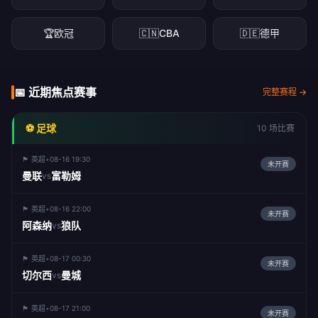
🏆
欧冠
🇨🇳
CBA
🇩🇪
德甲
📅 近期焦点赛事
完整赛程 →
⚽ 足球
10 场比赛
🏴󠁧󠁢󠁥󠁮󠁧󠁿 英超
•
08-16 19:30
未开赛
曼联
富勒姆
vs
🏴󠁧󠁢󠁥󠁮󠁧󠁿 英超
•
08-16 22:00
未开赛
阿森纳
狼队
vs
🏴󠁧󠁢󠁥󠁮󠁧󠁿 英超
•
08-17 00:30
未开赛
切尔西
曼城
vs
🏴󠁧󠁢󠁥󠁮󠁧󠁿 英超
•
08-17 21:00
未开赛