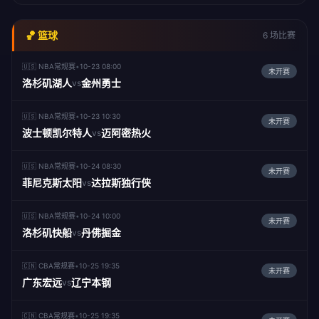
🏀 篮球
6 场比赛
🇺🇸 NBA常规赛
•
10-23 08:00
未开赛
洛杉矶湖人
金州勇士
vs
🇺🇸 NBA常规赛
•
10-23 10:30
未开赛
波士顿凯尔特人
迈阿密热火
vs
🇺🇸 NBA常规赛
•
10-24 08:30
未开赛
菲尼克斯太阳
达拉斯独行侠
vs
🇺🇸 NBA常规赛
•
10-24 10:00
未开赛
洛杉矶快船
丹佛掘金
vs
🇨🇳 CBA常规赛
•
10-25 19:35
未开赛
广东宏远
辽宁本钢
vs
🇨🇳 CBA常规赛
•
10-25 19:35